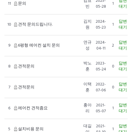
김효
2025-
답변
11
문의
1
빈
05-28
대기
김지
2024-
답변
10
견적 문의드립니다.
1
원
05-23
대기
연규
2024-
답변
9
6평형 에어컨 설치 문의
2
성
04-11
대기
박노
2023-
답변
8
견적문의
0
훈
05-24
대기
이택
2022-
답변
7
견적문의
0
훈
07-06
대기
홍아
2021-
답변
6
에어컨 견적좀요
1
리
05-07
대기
대길
2021-
답변
5
설치비용 문의
1